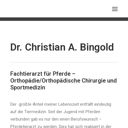
EQUIVETCONSULT – GUTACHTEN
EQUIVETCONSULT – TERMINE
Dr. Christian A. Bingold
SLOWEYES.COM
EQUIVETINFO.DE
CURRICULUM VITAE
Fachtierarzt für Pferde –
Orthopädie/Orthopädische Chirurgie und
IMPRESSUM
Sportmedizin
PERSÖNLICH
KONTAKT
Der größte Anteil meiner Lebenszeit entfällt eindeutig
auf die Tiermedizin. Seit der Jugend mit Pferden
verbunden gab es nur den einen Berufswunsch –
Pferdetierarzt zu werden. Dies hat sich realisiert in der